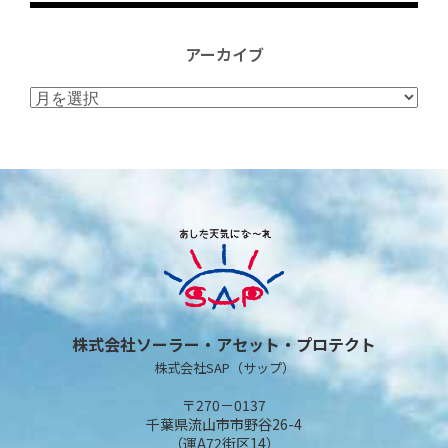
アーカイブ
ア
ー
カ
イ
ブ
株式会社ソーラー・アセット・プロテクト
株式会社SAP（サップ）
〒270－0137
千葉県流山市市野谷26-4
（運A72街区14）